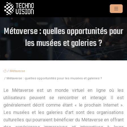
Métaverse : quelles opportunités pour
les musées et galeries ?
/
Métaverse
/ Métaverse : quelles opportunités pour les musées et galeries ?
Le Métaverse est un monde virtuel en ligne où les
utilisateurs peuvent se rencontrer et interagir. Il est
généralement décrit comme étant « le prochain Internet ».
Les musées et les galeries d’art sont des organisations
culturelles qui pourraient bénéficier du Métaverse en offrant