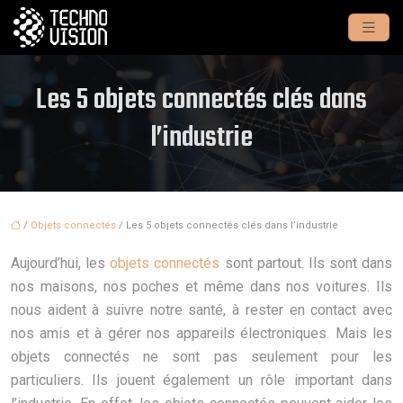
Les 5 objets connectés clés dans
l’industrie
/
Objets connectés
/ Les 5 objets connectés clés dans l’industrie
Aujourd’hui, les
objets connectés
sont partout. Ils sont dans
nos maisons, nos poches et même dans nos voitures. Ils
nous aident à suivre notre santé, à rester en contact avec
nos amis et à gérer nos appareils électroniques. Mais les
objets connectés ne sont pas seulement pour les
particuliers. Ils jouent également un rôle important dans